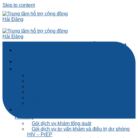
Skip to content
HOẠT ĐỘNG ĐÃ TRIỂN KHAI
Giới thiệu
Hoạt động
Giáo dục, truyền thông cộng đồng
Sức khoẻ
Nghiên cứu, thu thập số liệu
Đóng góp cho các văn bản
Đào tạo nâng cao năng lực
Kết nối cộng đồng
Phòng Khám
Hải Đăng
Gói dịch vụ khám tổng quát
Gói dịch vụ tư vấn khám và điều trị dự phòng
HIV – PrEP