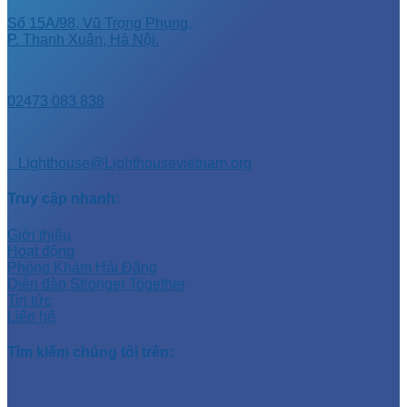
Số 15A/98, Vũ Trọng Phụng,
P. Thanh Xuân, Hà Nội.
02473 083 838
Lighthouse@Lighthousevietnam.org
Truy cập nhanh:
Giới thiệu
Hoạt động
Phòng Khám Hải Đăng
Diễn đàn Stronger Together
Tin tức
Liên hệ
Tìm kiếm chúng tôi trên: