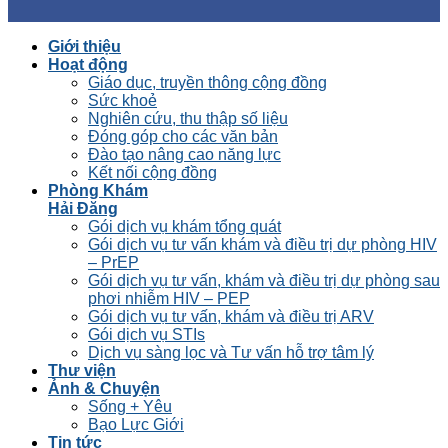
Giới thiệu
Hoạt động
Giáo dục, truyền thông cộng đồng
Sức khoẻ
Nghiên cứu, thu thập số liệu
Đóng góp cho các văn bản
Đào tạo nâng cao năng lực
Kết nối cộng đồng
Phòng Khám
Hải Đăng
Gói dịch vụ khám tổng quát
Gói dịch vụ tư vấn khám và điều trị dự phòng HIV
– PrEP
Gói dịch vụ tư vấn, khám và điều trị dự phòng sau
phơi nhiễm HIV – PEP
Gói dịch vụ tư vấn, khám và điều trị ARV
Gói dịch vụ STIs
Dịch vụ sàng lọc và Tư vấn hỗ trợ tâm lý
Thư viện
Ảnh & Chuyện
Sống + Yêu
Bạo Lực Giới
Tin tức