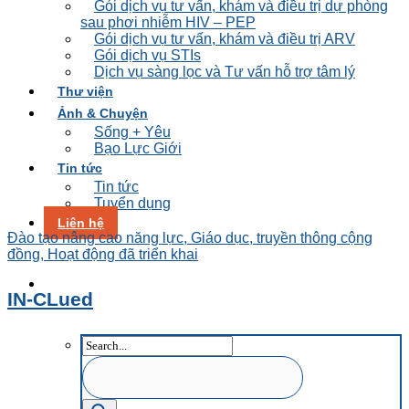
Gói dịch vụ tư vấn, khám và điều trị dự phòng
sau phơi nhiễm HIV – PEP
Gói dịch vụ tư vấn, khám và điều trị ARV
Gói dịch vụ STIs
Dịch vụ sàng lọc và Tư vấn hỗ trợ tâm lý
Thư viện
Ảnh & Chuyện
Sống + Yêu
Bạo Lực Giới
Tin tức
Tin tức
Tuyển dụng
Liên hệ
Đào tạo nâng cao năng lực, Giáo dục, truyền thông cộng
đồng, Hoạt động đã triển khai
IN-CLued